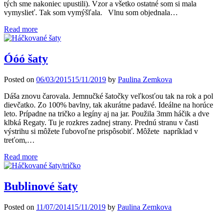
tých sme nakoniec upustili). Vzor a všetko ostatné som si mala
vymyslieť. Tak som vymýšľala. Vlnu som objednala…
Read more
Óóó šaty
Posted on
06/03/2015
15/11/2019
by
Paulina Zemkova
Dáša znovu čarovala. Jemnučké šatočky veľkosťou tak na rok a pol
dievčatko. Zo 100% bavlny, tak akurátne padavé. Ideálne na horúce
leto. Prípadne na tričko a legíny aj na jar. Použila 3mm háčik a dve
klbká Regaty. Tu je rozkres zadnej strany. Prednú stranu v časti
výstrihu si môžete ľubovoľne prispôsobiť. Môžete napríklad v
treťom,…
Read more
Bublinové šaty
Posted on
11/07/2014
15/11/2019
by
Paulina Zemkova