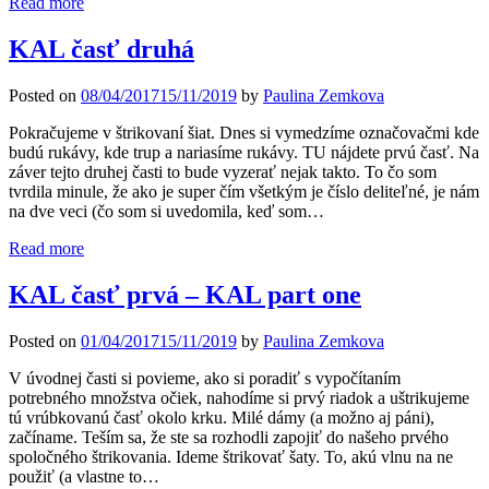
Read more
KAL časť druhá
Posted on
08/04/2017
15/11/2019
by
Paulina Zemkova
Pokračujeme v štrikovaní šiat. Dnes si vymedzíme označovačmi kde
budú rukávy, kde trup a nariasíme rukávy. TU nájdete prvú časť. Na
záver tejto druhej časti to bude vyzerať nejak takto. To čo som
tvrdila minule, že ako je super čím všetkým je číslo deliteľné, je nám
na dve veci (čo som si uvedomila, keď som…
Read more
KAL časť prvá – KAL part one
Posted on
01/04/2017
15/11/2019
by
Paulina Zemkova
V úvodnej časti si povieme, ako si poradiť s vypočítaním
potrebného množstva očiek, nahodíme si prvý riadok a uštrikujeme
tú vrúbkovanú časť okolo krku. Milé dámy (a možno aj páni),
začíname. Teším sa, že ste sa rozhodli zapojiť do našeho prvého
spoločného štrikovania. Ideme štrikovať šaty. To, akú vlnu na ne
použiť (a vlastne to…