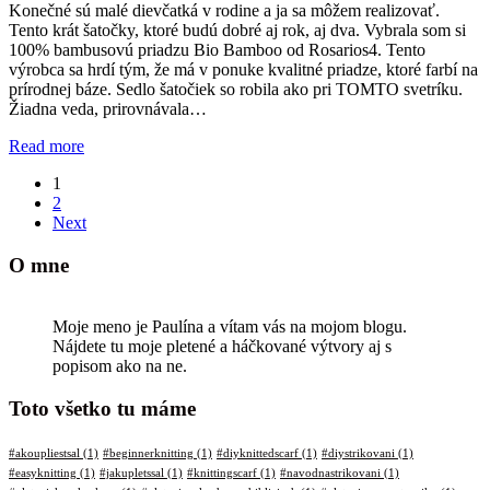
Konečné sú malé dievčatká v rodine a ja sa môžem realizovať.
Tento krát šatočky, ktoré budú dobré aj rok, aj dva. Vybrala som si
100% bambusovú priadzu Bio Bamboo od Rosarios4. Tento
výrobca sa hrdí tým, že má v ponuke kvalitné priadze, ktoré farbí na
prírodnej báze. Sedlo šatočiek so robila ako pri TOMTO svetríku.
Žiadna veda, prirovnávala…
Read more
1
2
Next
O mne
Moje meno je Paulína a vítam vás na mojom blogu.
Nájdete tu moje pletené a háčkované výtvory aj s
popisom ako na ne.
Toto všetko tu máme
#akoupliestsal
(1)
#beginnerknitting
(1)
#diyknittedscarf
(1)
#diystrikovani
(1)
#easyknitting
(1)
#jakupletssal
(1)
#knittingscarf
(1)
#navodnastrikovani
(1)