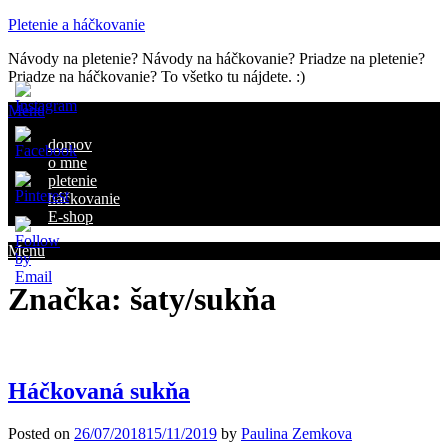
Pletenie a háčkovanie
Návody na pletenie? Návody na háčkovanie? Priadze na pletenie?
Priadze na háčkovanie? To všetko tu nájdete. :)
Menu
domov
o mne
pletenie
háčkovanie
E-shop
ve
Menu
Značka:
šaty/sukňa
Háčkovaná sukňa
Posted on
26/07/2018
15/11/2019
by
Paulina Zemkova