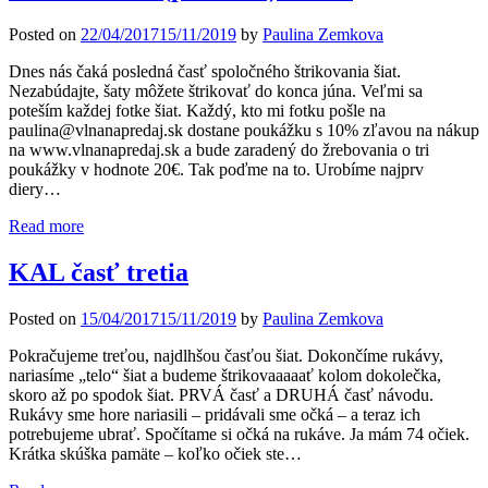
Posted on
22/04/2017
15/11/2019
by
Paulina Zemkova
Dnes nás čaká posledná časť spoločného štrikovania šiat.
Nezabúdajte, šaty môžete štrikovať do konca júna. Veľmi sa
poteším každej fotke šiat. Každý, kto mi fotku pošle na
paulina@vlnanapredaj.sk dostane poukážku s 10% zľavou na nákup
na www.vlnanapredaj.sk a bude zaradený do žrebovania o tri
poukážky v hodnote 20€. Tak poďme na to. Urobíme najprv
diery…
Read more
KAL časť tretia
Posted on
15/04/2017
15/11/2019
by
Paulina Zemkova
Pokračujeme treťou, najdlhšou časťou šiat. Dokončíme rukávy,
nariasíme „telo“ šiat a budeme štrikovaaaaať kolom dokolečka,
skoro až po spodok šiat. PRVÁ časť a DRUHÁ časť návodu.
Rukávy sme hore nariasili – pridávali sme očká – a teraz ich
potrebujeme ubrať. Spočítame si očká na rukáve. Ja mám 74 očiek.
Krátka skúška pamäte – koľko očiek ste…