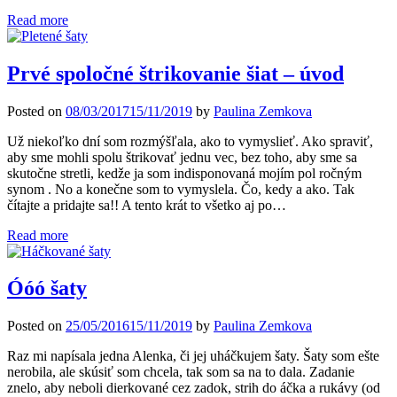
Read more
Prvé spoločné štrikovanie šiat – úvod
Posted on
08/03/2017
15/11/2019
by
Paulina Zemkova
Už niekoľko dní som rozmýšľala, ako to vymyslieť. Ako spraviť,
aby sme mohli spolu štrikovať jednu vec, bez toho, aby sme sa
skutočne stretli, kedže ja som indisponovaná mojím pol ročným
synom . No a konečne som to vymyslela. Čo, kedy a ako. Tak
čítajte a pridajte sa!! A tento krát to všetko aj po…
Read more
Óóó šaty
Posted on
25/05/2016
15/11/2019
by
Paulina Zemkova
Raz mi napísala jedna Alenka, či jej uháčkujem šaty. Šaty som ešte
nerobila, ale skúsiť som chcela, tak som sa na to dala. Zadanie
znelo, aby neboli dierkované cez zadok, strih do áčka a rukávy (od