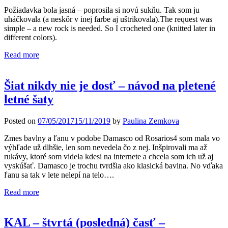
Požiadavka bola jasná – poprosila si novú sukňu. Tak som ju
uháčkovala (a neskôr v inej farbe aj uštrikovala).The request was
simple – a new rock is needed. So I crocheted one (knitted later in
different colors).
Read more
Šiat nikdy nie je dosť – návod na pletené
letné šaty
Posted on
07/05/2017
15/11/2019
by
Paulina Zemkova
Zmes bavlny a ľanu v podobe Damasco od Rosarios4 som mala vo
výhľade už dlhšie, len som nevedela čo z nej. Inšpirovali ma až
rukávy, ktoré som videla kdesi na internete a chcela som ich už aj
vyskúšať. Damasco je trochu tvrdšia ako klasická bavlna. No vďaka
ľanu sa tak v lete nelepí na telo….
Read more
KAL – štvrtá (posledná) časť –