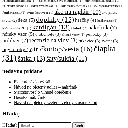
#pleteniekrozkrokom
(1)
#pletenienakruhovychihliciach
(1)
#pleteniprozacatecniky
(1)
#pletenisalnavod
(1)
#pletenysalnavod
(1)
#salprezaciatocnikov
(1)
#salprozacatecniky
(1)
ako na raglán
(10)
ako pliesť
#strikovanisal
(1)
#vrubikovyvzor
(1)
doplnky
(15)
deka
(5)
hračky
(4)
sveter
(2)
háčkovanie
(1)
kardigán
(13)
nákrčník
(7)
klobúk
(2)
háčkovaná hračka
(1)
nórsky vzor
(5)
o obchode
(3)
ponožky
(3)
pletené vzory
(1)
pulóver
(7)
recenzie na vlny
(8)
rukavice
(3)
sveter
(3)
čiapka
tričko/top/vesta
(16)
tipy a triky
(5)
(31)
šatka
(13)
šaty/sukňa
(11)
nedávno pridané
Pletený pásikavý šál
Návod na pletený golier – nákrčník
Starostlivosť o vlnené oblečenie
Hasukai nákrčník
Návod na pletený sveter – zelený s osmičkami
Hľadaj
Hľadať: