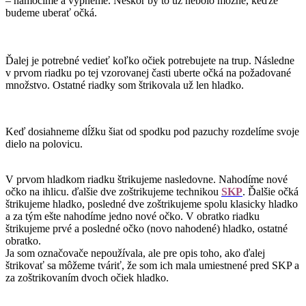
– namočíme a vypneme. Neskôr by to už nebolo možné, keďže
budeme uberať očká.
Ďalej je potrebné vedieť koľko očiek potrebujete na trup. Následne
v prvom riadku po tej vzorovanej časti uberte očká na požadované
množstvo. Ostatné riadky som štrikovala už len hladko.
Keď dosiahneme dĺžku šiat od spodku pod pazuchy rozdelíme svoje
dielo na polovicu.
V prvom hladkom riadku štrikujeme nasledovne. Nahodíme nové
očko na ihlicu. ďalšie dve zoštrikujeme technikou
SKP
. Ďalšie očká
štrikujeme hladko, posledné dve zoštrikujeme spolu klasicky hladko
a za tým ešte nahodíme jedno nové očko. V obratko riadku
štrikujeme prvé a posledné očko (novo nahodené) hladko, ostatné
obratko.
Ja som označovače nepoužívala, ale pre opis toho, ako ďalej
štrikovať sa môžeme tváriť, že som ich mala umiestnené pred SKP a
za zoštrikovaním dvoch očiek hladko.