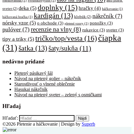
ako pliesť
#strikovanisal
(1)
#vrubikovyvzor
(1)
doplnky
(15)
deka
(5)
hračky
(4)
sveter
(2)
háčkovanie
(1)
kardigán
(13)
nákrčník
(7)
klobúk
(2)
háčkovaná hračka
(1)
nórsky vzor
(5)
o obchode
(3)
ponožky
(3)
pletené vzory
(1)
pulóver
(7)
recenzie na vlny
(8)
rukavice
(3)
sveter
(3)
čiapka
tričko/top/vesta
(16)
tipy a triky
(5)
(31)
šatka
(13)
šaty/sukňa
(11)
nedávno pridané
Pletený pásikavý šál
Návod na pletený golier – nákrčník
Starostlivosť o vlnené oblečenie
Hasukai nákrčník
Návod na pletený sveter – zelený s osmičkami
Hľadaj
Hľadať:
©2026 Pletenie a háčkovanie
| Design by
Superb