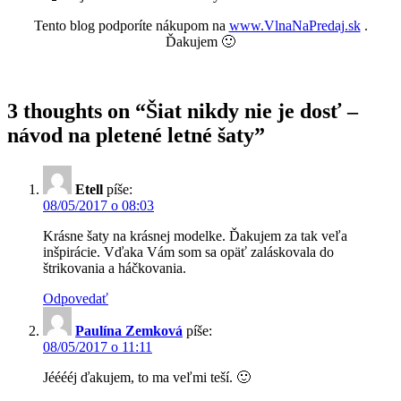
Tento blog podporíte nákupom na
www.VlnaNaPredaj.sk
.
Ďakujem 🙂
3 thoughts on “
Šiat nikdy nie je dosť –
návod na pletené letné šaty
”
Etell
píše:
08/05/2017 o 08:03
Krásne šaty na krásnej modelke. Ďakujem za tak veľa
inšpirácie. Vďaka Vám som sa opäť zaláskovala do
štrikovania a háčkovania.
Odpovedať
Paulína Zemková
píše:
08/05/2017 o 11:11
Jééééj ďakujem, to ma veľmi teší. 🙂