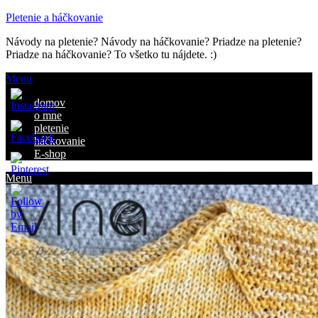
Pletenie a háčkovanie
Návody na pletenie? Návody na háčkovanie? Priadze na pletenie?
Priadze na háčkovanie? To všetko tu nájdete. :)
Menu
domov
o mne
pletenie
háčkovanie
E-shop
Menu
ve