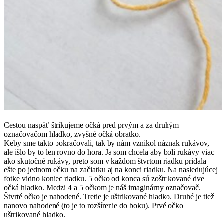
Cestou naspäť štrikujeme očká pred prvým a za druhým
označovačom hladko, zvyšné očká obratko.
Keby sme takto pokračovali, tak by nám vznikol náznak rukávov,
ale išlo by to len rovno do hora. Ja som chcela aby boli rukávy viac
ako skutočné rukávy, preto som v každom štvrtom riadku pridala
ešte po jednom očku na začiatku aj na konci riadku. Na nasledujúcej
fotke vidno koniec riadku. 5 očko od konca sú zoštrikované dve
očká hladko. Medzi 4 a 5 očkom je náš imaginárny označovač.
Štvrté očko je nahodené. Tretie je uštrikované hladko. Druhé je tiež
nanovo nahodené (to je to rozšírenie do boku). Prvé očko
uštrikované hladko.