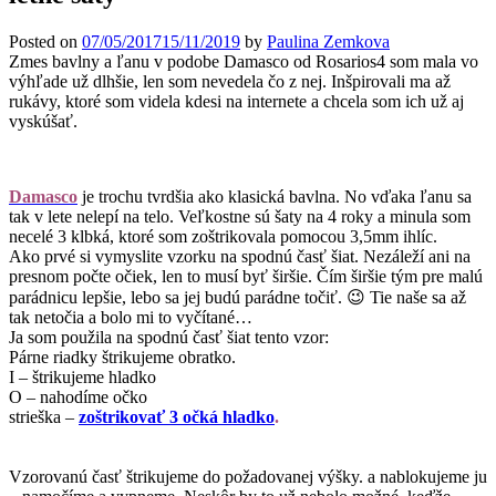
Posted on
07/05/2017
15/11/2019
by
Paulina Zemkova
Zmes bavlny a ľanu v podobe Damasco od Rosarios4 som mala vo
výhľade už dlhšie, len som nevedela čo z nej. Inšpirovali ma až
rukávy, ktoré som videla kdesi na internete a chcela som ich už aj
vyskúšať.
Damasco
je trochu tvrdšia ako klasická bavlna. No vďaka ľanu sa
tak v lete nelepí na telo. Veľkostne sú šaty na 4 roky a minula som
necelé 3 klbká, ktoré som zoštrikovala pomocou 3,5mm ihlíc.
Ako prvé si vymyslite vzorku na spodnú časť šiat. Nezáleží ani na
presnom počte očiek, len to musí byť širšie. Čím širšie tým pre malú
parádnicu lepšie, lebo sa jej budú parádne točiť. 😉 Tie naše sa až
tak netočia a bolo mi to vyčítané…
Ja som použila na spodnú časť šiat tento vzor:
Párne riadky štrikujeme obratko.
I – štrikujeme hladko
O – nahodíme očko
strieška –
zoštrikovať 3 očká hladko
.
Vzorovanú časť štrikujeme do požadovanej výšky. a nablokujeme ju