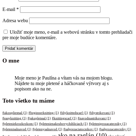
E-mail
*
Adresa webu
Uložiť moje meno, e-mail a webovú stránku v tomto prehliadači
pre moje budúce komentáre.
O mne
Moje meno je Paulína a vítam vás na mojom blogu.
Nájdete tu moje pletené a háčkované výtvory aj s
popisom ako na ne.
Toto všetko tu máme
#akoupliestsal
(1)
#beginnerknitting
(1)
#diyknittedscarf
(1)
#diystrikovani
(1)
#easyknitting
(1)
#jakupletssal
(1)
#knittingscarf
(1)
#navodnastrikovani
(1)
#pleteniekrozkrokom
(1)
#pletenienakruhovychihliciach
(1)
#pleteniprozacatecniky
(1)
#pletenisalnavod
(1)
#pletenysalnavod
(1)
#salprezaciatocnikov
(1)
#salprozacatecniky
(1)
ako na raglán
(10)