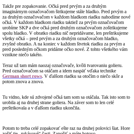
Takže pre zopakovanie. Očká pred prvým a za druhým
imaginárnym označovačom štrikujeme stále hladko. Pred prvým a
za druhým označovačom v každom hladkom riadku nahodíme nové
očká. V každom hladkom riadku taktiež za prvým označovačom
urobíme SKP a dve očká pred druhým označovačom zoštrikujeme
spolu hladko. V obratko riadku nič nepridávame, len preštrikujeme
všetky očká – pred prvým a za druhým označovačom hladko,
zvyšné obratko. A na koniec v každom štvrtok riadku za prvým a
pred posledným očkom pridáme očko nové. Z tohto všetkého vám
vznikne niečo takéto.
Teraz už tam mám naozaj označovače, kvôli tvarovaniu golieru.
Pred označovačom sa otáčam a idem naspäť vďaka technike
German short rows
. V ďalšom riadku sa otočím o niečo skôr a
potom znova a znova.
Tu vidno, kde sú zdvojené očká tam som sa otáčala. Tak isto som to
urobila aj na druhej strane goliera. Na záver som to len celé
preštrikovala a v ďalšom riadku ukončila.
Potom to treba celé zopakovať ešte raz na druhej polovici šiat. Hore
zošiť tie „rukávové“ časti. Zapošiť a máte hotovo.