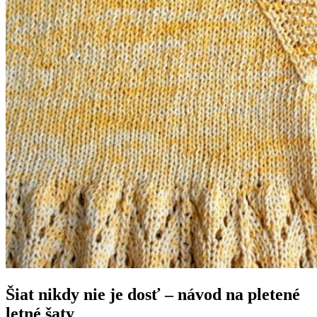
Šiat nikdy nie je dosť – návod na pletené
letné šaty