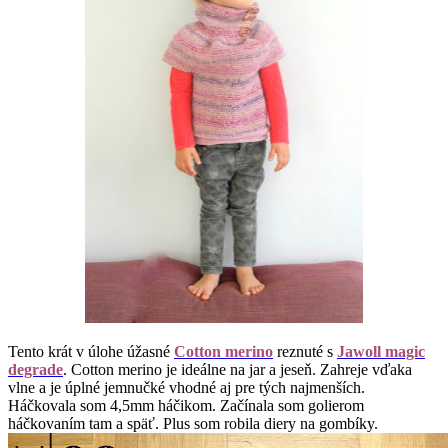
Tento krát v úlohe úžasné
Cotton merino
reznuté s
Jawoll magic
degrade
. Cotton merino je ideálne na jar a jeseň. Zahreje vďaka
vlne a je úplné jemnučké vhodné aj pre tých najmenších.
Háčkovala som 4,5mm háčikom. Začínala som golierom
háčkovaním tam a späť. Plus som robila diery na gombíky.