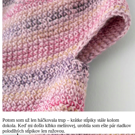
Potom som už len háčkovala trup – krátke stĺpiky stále kolom
dokola. Keď mi došlo klbko melírovej, urobila som ešte pár riadkov
polodlhých stĺpikov len ružovou.