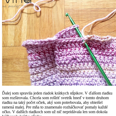
Ďalej som spravila jeden riadok krátkych stĺpikov. V ďalšom riadku
som rozširovala. Chcela som rošíriť svetrík hneď v tomto druhom
riadku na taký počet očiek, aký som potrebovala, aby obieišel
ramená malej. Pre mňa to znamenalo rozháčkovať pomaly každé
očko. V dalších riadkoch som už nič nepridávala len som dokola