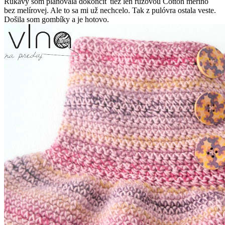
Rukávy som plánovala dokončiť tiež len ružovou Cotton merino
bez melírovej. Ale to sa mi už nechcelo. Tak z pulóvra ostala veste.
Došila som gombíky a je hotovo.