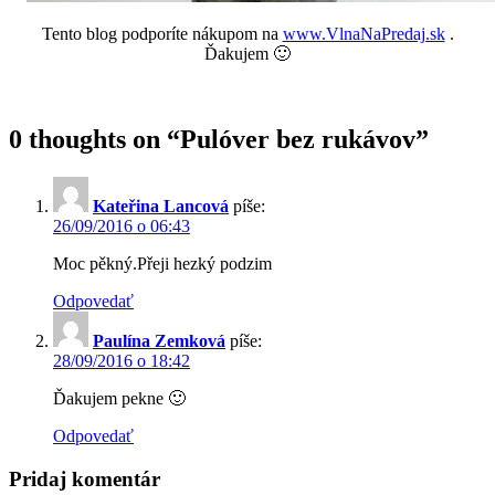
Tento blog podporíte nákupom na
www.VlnaNaPredaj.sk
.
Ďakujem 🙂
0 thoughts on “
Pulóver bez rukávov
”
Kateřina Lancová
píše:
26/09/2016 o 06:43
Moc pěkný.Přeji hezký podzim
Odpovedať
Paulína Zemková
píše:
28/09/2016 o 18:42
Ďakujem pekne 🙂
Odpovedať
Pridaj komentár