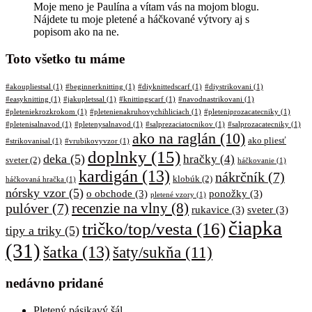
Moje meno je Paulína a vítam vás na mojom blogu.
Nájdete tu moje pletené a háčkované výtvory aj s
popisom ako na ne.
Toto všetko tu máme
#akoupliestsal
(1)
#beginnerknitting
(1)
#diyknittedscarf
(1)
#diystrikovani
(1)
#easyknitting
(1)
#jakupletssal
(1)
#knittingscarf
(1)
#navodnastrikovani
(1)
#pleteniekrozkrokom
(1)
#pletenienakruhovychihliciach
(1)
#pleteniprozacatecniky
(1)
#pletenisalnavod
(1)
#pletenysalnavod
(1)
#salprezaciatocnikov
(1)
#salprozacatecniky
(1)
ako na raglán
(10)
ako pliesť
#strikovanisal
(1)
#vrubikovyvzor
(1)
doplnky
(15)
deka
(5)
hračky
(4)
sveter
(2)
háčkovanie
(1)
kardigán
(13)
nákrčník
(7)
klobúk
(2)
háčkovaná hračka
(1)
nórsky vzor
(5)
o obchode
(3)
ponožky
(3)
pletené vzory
(1)
pulóver
(7)
recenzie na vlny
(8)
rukavice
(3)
sveter
(3)
čiapka
tričko/top/vesta
(16)
tipy a triky
(5)
(31)
šatka
(13)
šaty/sukňa
(11)
nedávno pridané
Pletený pásikavý šál