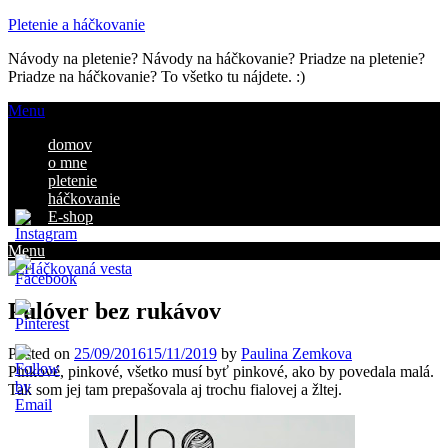
Pletenie a háčkovanie
Návody na pletenie? Návody na háčkovanie? Priadze na pletenie?
Priadze na háčkovanie? To všetko tu nájdete. :)
Menu
domov
o mne
pletenie
háčkovanie
E-shop
Menu
Pulóver bez rukávov
Posted on
25/09/2016
15/11/2019
by
Paulina Zemkova
ve
Pinkové, pinkové, všetko musí byť pinkové, ako by povedala malá.
Tak som jej tam prepašovala aj trochu fialovej a žltej.