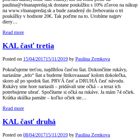
paulina@vlnanapredaj.sk dostane poukážku s 10% zľavou na nákup
na www.vlnanapredaj.sk a bude zaradený do žrebovania o tri
poukážky v hodnote 20€. Tak poďme na to. Urobíme najprv
diery…
Read more
KAL časť tretia
Posted on
15/04/2017
15/11/2019
by
Paulina Zemkova
Pokračujeme treťou, najdlhšou časťou šiat. Dokončíme rukávy,
nariasíme „telo“ šiat a budeme štrikovaaaaať kolom dokolečka,
skoro až po spodok šiat. PRVÁ časť a DRUHÁ časť návodu.
Rukávy sme hore nariasili – pridávali sme očká – a teraz ich
potrebujeme ubrať. Spočítame si očká na rukáve. Ja mám 74 očiek.
Krátka skúška pamäte – koľko očiek ste…
Read more
KAL časť druhá
Posted on
08/04/2017
15/11/2019
by
Paulina Zemkova