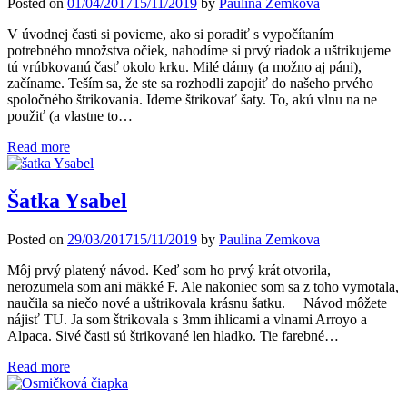
Posted on
01/04/2017
15/11/2019
by
Paulina Zemkova
V úvodnej časti si povieme, ako si poradiť s vypočítaním
potrebného množstva očiek, nahodíme si prvý riadok a uštrikujeme
tú vrúbkovanú časť okolo krku. Milé dámy (a možno aj páni),
začíname. Teším sa, že ste sa rozhodli zapojiť do našeho prvého
spoločného štrikovania. Ideme štrikovať šaty. To, akú vlnu na ne
použiť (a vlastne to…
Read more
Šatka Ysabel
Posted on
29/03/2017
15/11/2019
by
Paulina Zemkova
Môj prvý platený návod. Keď som ho prvý krát otvorila,
nerozumela som ani mäkké F. Ale nakoniec som sa z toho vymotala,
naučila sa niečo nové a uštrikovala krásnu šatku. Návod môžete
nájisť TU. Ja som štrikovala s 3mm ihlicami a vlnami Arroyo a
Alpaca. Sivé časti sú štrikované len hladko. Tie farebné…
Read more