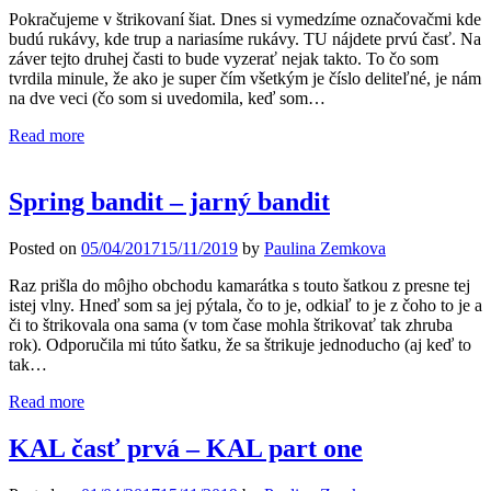
Pokračujeme v štrikovaní šiat. Dnes si vymedzíme označovačmi kde
budú rukávy, kde trup a nariasíme rukávy. TU nájdete prvú časť. Na
záver tejto druhej časti to bude vyzerať nejak takto. To čo som
tvrdila minule, že ako je super čím všetkým je číslo deliteľné, je nám
na dve veci (čo som si uvedomila, keď som…
Read more
Spring bandit – jarný bandit
Posted on
05/04/2017
15/11/2019
by
Paulina Zemkova
Raz prišla do môjho obchodu kamarátka s touto šatkou z presne tej
istej vlny. Hneď som sa jej pýtala, čo to je, odkiaľ to je z čoho to je a
či to štrikovala ona sama (v tom čase mohla štrikovať tak zhruba
rok). Odporučila mi túto šatku, že sa štrikuje jednoducho (aj keď to
tak…
Read more
KAL časť prvá – KAL part one