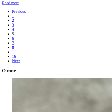
Read more
Previous
1
2
3
4
5
6
7
8
…
16
Next
O mne