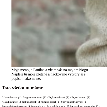
Moje meno je Paulína a vítam vás na mojom blogu.
Nájdete tu moje pletené a háčkované výtvory aj s
popisom ako na ne.
Toto všetko tu máme
#akoupliestsal
(1)
#beginnerknitting
(1)
#diyknittedscarf
(1)
#diystrikovani
(1)
#easyknitting
(1)
#jakupletssal
(1)
#knittingscarf
(1)
#navodnastrikovani
(1)
#pleteniekrozkrokom
(1)
#pletenienakruhovychihliciach
(1)
#pleteniprozacatecniky
(1)