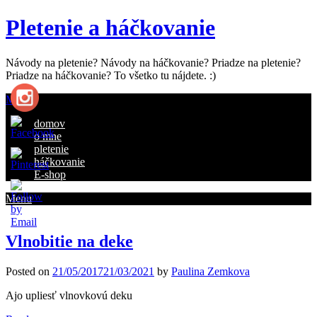
Pletenie a háčkovanie
Návody na pletenie? Návody na háčkovanie? Priadze na pletenie?
Priadze na háčkovanie? To všetko tu nájdete. :)
Menu
domov
o mne
pletenie
háčkovanie
E-shop
ve
Menu
Vlnobitie na deke
Posted on
21/05/2017
21/03/2021
by
Paulina Zemkova
Ajo upliesť vlnovkovú deku