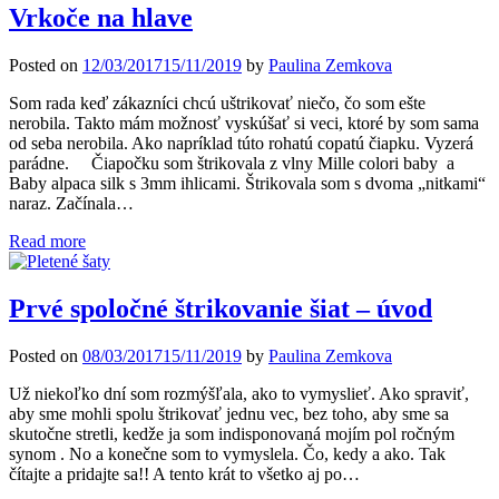
Vrkoče na hlave
Posted on
12/03/2017
15/11/2019
by
Paulina Zemkova
Som rada keď zákazníci chcú uštrikovať niečo, čo som ešte
nerobila. Takto mám možnosť vyskúšať si veci, ktoré by som sama
od seba nerobila. Ako napríklad túto rohatú copatú čiapku. Vyzerá
parádne. Čiapočku som štrikovala z vlny Mille colori baby a
Baby alpaca silk s 3mm ihlicami. Štrikovala som s dvoma „nitkami“
naraz. Začínala…
Read more
Prvé spoločné štrikovanie šiat – úvod
Posted on
08/03/2017
15/11/2019
by
Paulina Zemkova
Už niekoľko dní som rozmýšľala, ako to vymyslieť. Ako spraviť,
aby sme mohli spolu štrikovať jednu vec, bez toho, aby sme sa
skutočne stretli, kedže ja som indisponovaná mojím pol ročným
synom . No a konečne som to vymyslela. Čo, kedy a ako. Tak
čítajte a pridajte sa!! A tento krát to všetko aj po…