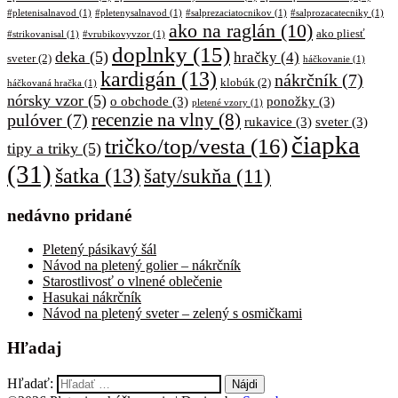
#pletenisalnavod
(1)
#pletenysalnavod
(1)
#salprezaciatocnikov
(1)
#salprozacatecniky
(1)
ako na raglán
(10)
ako pliesť
#strikovanisal
(1)
#vrubikovyvzor
(1)
doplnky
(15)
deka
(5)
hračky
(4)
sveter
(2)
háčkovanie
(1)
kardigán
(13)
nákrčník
(7)
klobúk
(2)
háčkovaná hračka
(1)
nórsky vzor
(5)
o obchode
(3)
ponožky
(3)
pletené vzory
(1)
pulóver
(7)
recenzie na vlny
(8)
rukavice
(3)
sveter
(3)
čiapka
tričko/top/vesta
(16)
tipy a triky
(5)
(31)
šatka
(13)
šaty/sukňa
(11)
nedávno pridané
Pletený pásikavý šál
Návod na pletený golier – nákrčník
Starostlivosť o vlnené oblečenie
Hasukai nákrčník
Návod na pletený sveter – zelený s osmičkami
Hľadaj
Hľadať: