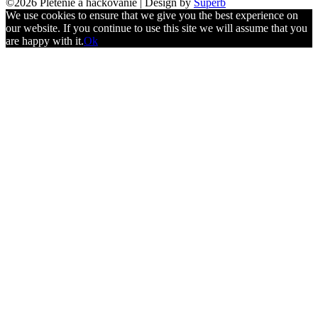
©2026 Pletenie a háčkovanie
| Design by
Superb
We use cookies to ensure that we give you the best experience on
our website. If you continue to use this site we will assume that you
are happy with it.
Ok