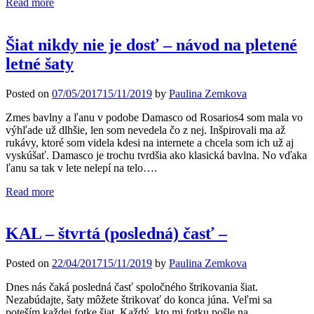
Read more
Šiat nikdy nie je dosť – návod na pletené
letné šaty
Posted on
07/05/2017
15/11/2019
by
Paulina Zemkova
Zmes bavlny a ľanu v podobe Damasco od Rosarios4 som mala vo
výhľade už dlhšie, len som nevedela čo z nej. Inšpirovali ma až
rukávy, ktoré som videla kdesi na internete a chcela som ich už aj
vyskúšať. Damasco je trochu tvrdšia ako klasická bavlna. No vďaka
ľanu sa tak v lete nelepí na telo….
Read more
KAL – štvrtá (posledná) časť –
Posted on
22/04/2017
15/11/2019
by
Paulina Zemkova
Dnes nás čaká posledná časť spoločného štrikovania šiat.
Nezabúdajte, šaty môžete štrikovať do konca júna. Veľmi sa
poteším každej fotke šiat. Každý, kto mi fotku pošle na