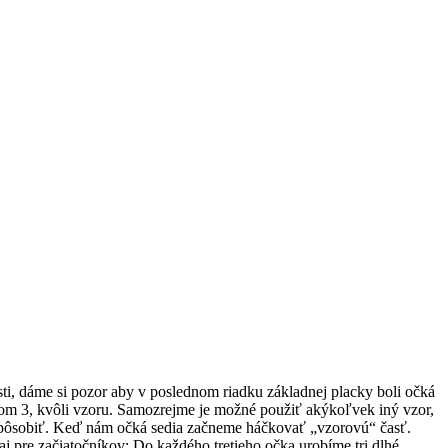
ti, dáme si pozor aby v poslednom riadku základnej placky boli očká
slom 3, kvôli vzoru. Samozrejme je možné použiť akýkoľvek iný vzor,
ispôsobiť. Keď nám očká sedia začneme háčkovať „vzorovú“ časť.
j pre začiatočníkov: Do každého tretieho očka urobíme tri dlhé