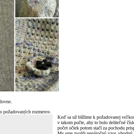
dovne.
 do požadovaných rozmerov.
Keď sa už blížime k požadovanej veľkos
v takom počte, aby to bolo deliteľné čí
počet očiek potom stačí za pochodu pr
My sme zvolili nenáročný vzor, vhodný a