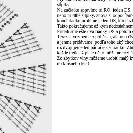
stĺpiky.
Na začiatku spravíme tri RO, jeden DS,
neho tri dlhé stĺpiky, znova si odpočíta
konci riadku urobíme jeden DS, k retia
Takto pokračujeme až kým nedosiahnem
Pridali sme ešte dva riadky DS a potom 
Teraz si vezmeme o pól čísla, alebo o č
a jemne pridávame, podľa toho aký chce
rozdvojujeme len pár očiek v riadku. Zhr
každé tretie až piate očko môžeme rozh
Zo zbytkov vlny môžeme urobiť malý k
do krásneho leta!