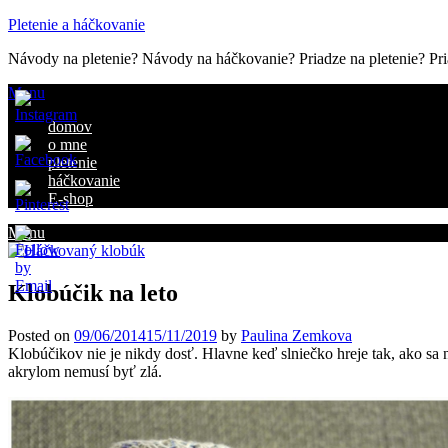
Pletenie a háčkovanie
Návody na pletenie? Návody na háčkovanie? Priadze na pletenie? Pria
Menu
domov
o mne
pletenie
háčkovanie
E-shop
Menu
ve
Klobúčik na leto
Posted on
09/06/2014
15/11/2019
by
Paulina Zemkova
Klobúčikov nie je nikdy dosť. Hlavne keď slniečko hreje tak, ako sa n
akrylom nemusí byť zlá.