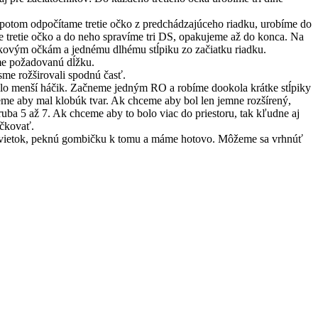
 potom odpočítame tretie očko z predchádzajúceho riadku, urobíme do
me tretie očko a do neho spravíme tri DS, opakujeme až do konca. Na
zkovým očkám a jednému dlhému stĺpiku zo začiatku riadku.
e požadovanú dĺžku.
sme rožširovali spodnú časť.
íslo menší háčik. Začneme jedným RO a robíme dookola krátke stĺpiky
me aby mal klobúk tvar. Ak chceme aby bol len jemne rozšírený,
uba 5 až 7. Ak chceme aby to bolo viac do priestoru, tak kľudne aj
áčkovať.
vietok, peknú gombičku k tomu a máme hotovo. Môžeme sa vrhnúť